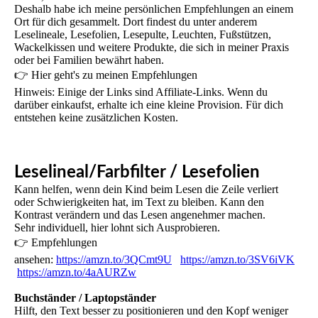
Deshalb habe ich meine persönlichen Empfehlungen an einem
Ort für dich gesammelt. Dort findest du unter anderem
Leselineale, Lesefolien, Lesepulte, Leuchten, Fußstützen,
Wackelkissen und weitere Produkte, die sich in meiner Praxis
oder bei Familien bewährt haben.
👉 Hier geht's zu meinen Empfehlungen
Hinweis: Einige der Links sind Affiliate-Links. Wenn du
darüber einkaufst, erhalte ich eine kleine Provision. Für dich
entstehen keine zusätzlichen Kosten.
Leselineal/Farbfilter / Lesefolien
Kann helfen, wenn dein Kind beim Lesen die Zeile verliert
oder Schwierigkeiten hat, im Text zu bleiben. Kann den
Kontrast verändern und das Lesen angenehmer machen.
Sehr individuell, hier lohnt sich Ausprobieren.
👉 Empfehlungen
ansehen:
https://amzn.to/3QCmt9U
https://amzn.to/3SV6iVK
https://amzn.to/4aAURZw
Buchständer / Laptopständer
Hilft, den Text besser zu positionieren und den Kopf weniger