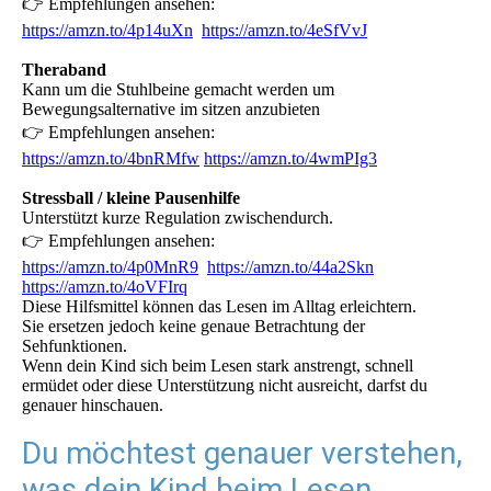
👉 Empfehlungen ansehen:
https://amzn.to/4p14uXn
https://amzn.to/4eSfVvJ
Theraband
Kann um die Stuhlbeine gemacht werden um
Bewegungsalternative im sitzen anzubieten
👉 Empfehlungen ansehen:
https://amzn.to/4bnRMfw
https://amzn.to/4wmPIg3
Stressball / kleine Pausenhilfe
Unterstützt kurze Regulation zwischendurch.
👉 Empfehlungen ansehen:
https://amzn.to/4p0MnR9
https://amzn.to/44a2Skn
https://amzn.to/4oVFIrq
Diese Hilfsmittel können das Lesen im Alltag erleichtern.
Sie ersetzen jedoch keine genaue Betrachtung der
Sehfunktionen.
Wenn dein Kind sich beim Lesen stark anstrengt, schnell
ermüdet oder diese Unterstützung nicht ausreicht, darfst du
genauer hinschauen.
Du möchtest genauer verstehen,
was dein Kind beim Lesen