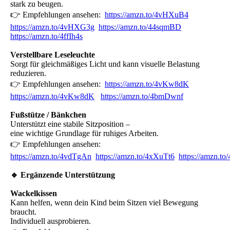
stark zu beugen.
👉 Empfehlungen ansehen:
https://amzn.to/4vHXuB4
https://amzn.to/4vHXG3g
https://amzn.to/44sqmBD
https://amzn.to/4ffIh4s
Verstellbare Leseleuchte
Sorgt für gleichmäßiges Licht und kann visuelle Belastung
reduzieren.
👉 Empfehlungen ansehen:
https://amzn.to/4vKw8dK
https://amzn.to/4vKw8dK
https://amzn.to/4bmDwnf
Fußstütze / Bänkchen
Unterstützt eine stabile Sitzposition –
eine wichtige Grundlage für ruhiges Arbeiten.
👉 Empfehlungen ansehen:
https://amzn.to/4vdTgAn
https://amzn.to/4xXuTt6
https://amzn.t
🔹 Ergänzende Unterstützung
Wackelkissen
Kann helfen, wenn dein Kind beim Sitzen viel Bewegung
braucht.
Individuell ausprobieren.